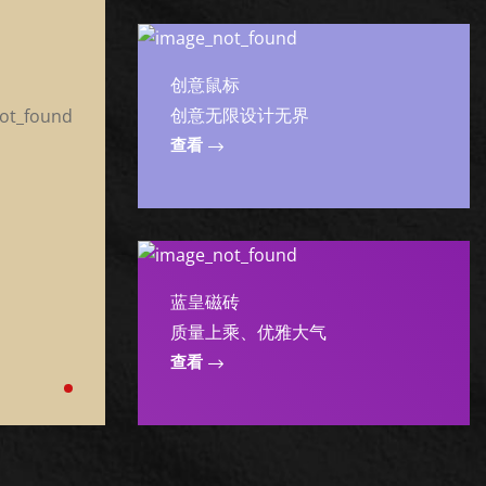
创意鼠标
创意无限设计无界
查看
蓝皇磁砖
质量上乘、优雅大气
查看