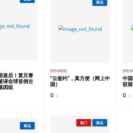
新品
SPEAKERS
SPEA
那皇后！复旦青
“云签约”，真方便（网上中
中国
破译全球首例古
国）
驻留
基因组
0
0
0
0
热门
新品
新品