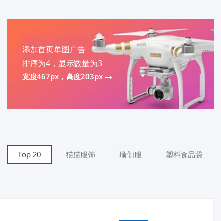
添加首页单图广告
排序为4，显示数量为3
宽度467px，高度203px
Top 20
猫猫服饰
瑜伽服
塑料食品袋