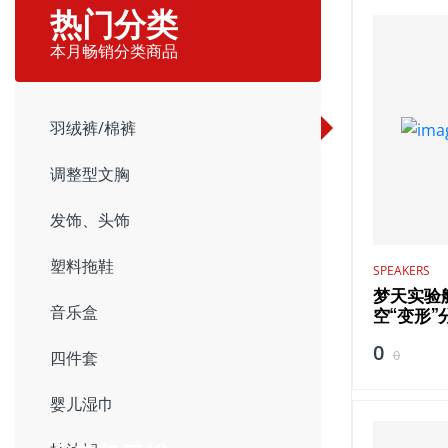
热门分类
本月畅销分类商品
羽绒裤/棉裤
调整型文胸
发饰、头饰
塑料拖鞋
SPEAKERS
梦天实验
音乐盒
空“变形”
0
0
四件套
婴儿湿巾