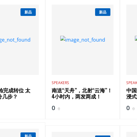
新品
新品
SPEAKERS
SPEA
舱完成转位 太
南送“天舟”，北射“云海”！
中国
分几步？
4小时内，两发两成！
浸式
0
0
0
0
新品