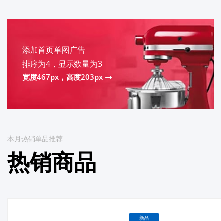
添加首页单图广告
排序为4，显示数量为3
宽度467px，高度203px
本月热销单品推荐
热销商品
新品