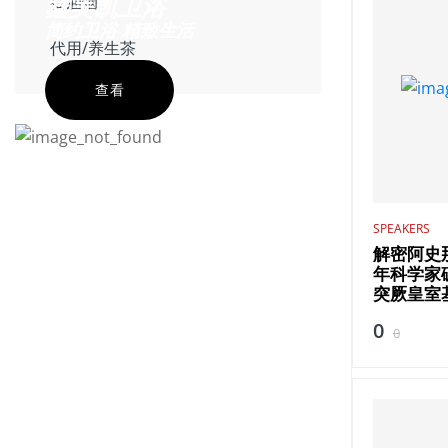
鑫美凯卫浴
抽油烟
简约卫浴 精致生活
代用/养生茶
查看
SPEAKERS
解密阿史
年科学家
突厥皇室
0
0