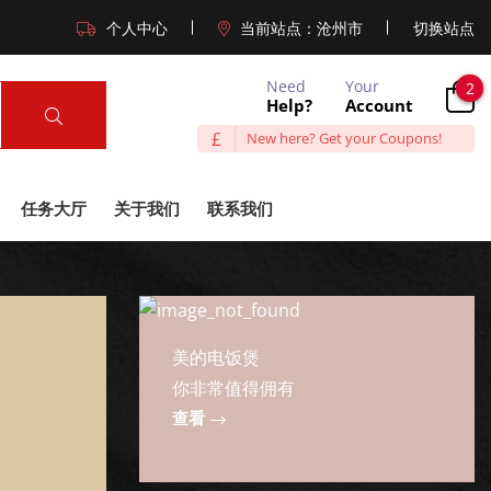
个人中心
当前站点：
沧州市
切换站点
Need
Your
2
Help?
Account
£
New here? Get your Coupons!
任务大厅
关于我们
联系我们
美的电饭煲
你非常值得佣有
查看