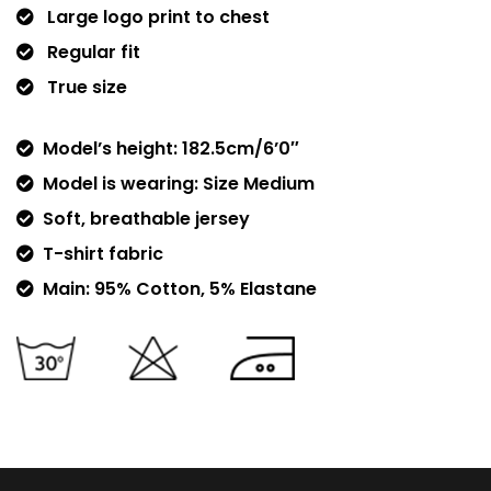
Large logo print to chest
Regular fit
True size
Model’s height: 182.5cm/6’0″
Model is wearing: Size Medium
Soft, breathable jersey
T-shirt fabric
Main: 95% Cotton, 5% Elastane